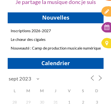
Je partage la musique donc je suis
Nouvelles
Inscriptions 2026-2027
Le chœur des cigales
Nouveauté : Camp de production musicale numérique
Calendrier
L
M
M
J
V
S
D
28
29
30
31
1
2
3