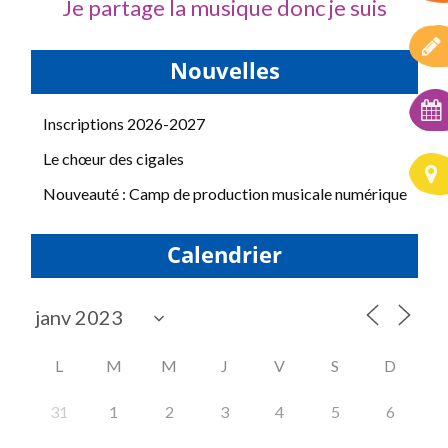
Je partage la musique donc je suis
Nouvelles
Inscriptions 2026-2027
Le chœur des cigales
Nouveauté : Camp de production musicale numérique
Calendrier
L
M
M
J
V
S
D
31
1
2
3
4
5
6