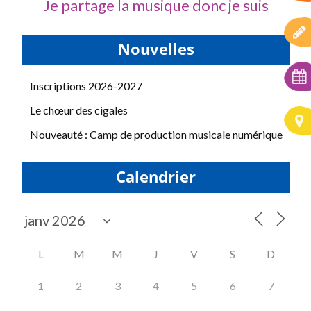
Je partage la musique donc je suis
Nouvelles
Inscriptions 2026-2027
Le chœur des cigales
Nouveauté : Camp de production musicale numérique
Calendrier
L
M
M
J
V
S
D
1
2
3
4
5
6
7