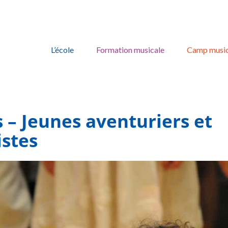
Skip
to
L’école
Formation musicale
Camp music
content
 – Jeunes aventuriers et
istes