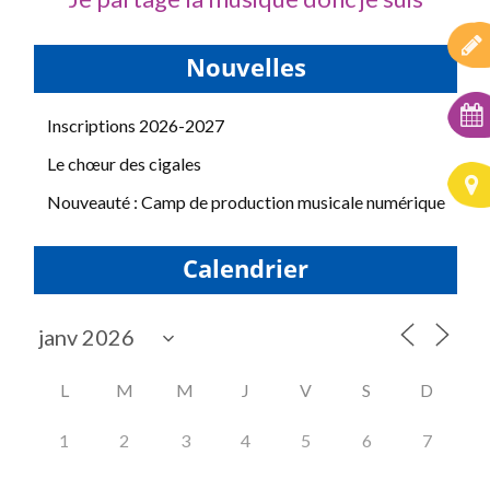
Nouvelles
Inscriptions 2026-2027
Le chœur des cigales
Nouveauté : Camp de production musicale numérique
Calendrier
L
M
M
J
V
S
D
1
2
3
4
5
6
7