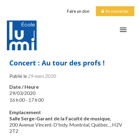
Faire un don
Se connecter
TOGGLE
Concert : Au tour des profs !
Publié le
29 mars 2020
Date / Heure
29/03/2020
16 h 00 - 17 h 00
Emplacement
Salle Serge-Garant de la Faculté de musique,
200 Avenue Vincent-D'Indy, Montréal, Québec, , H2V
2T2