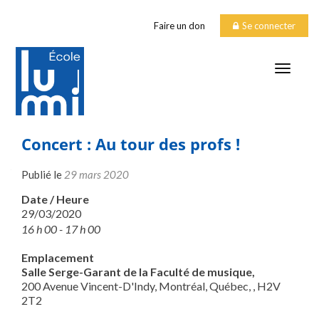
Faire un don
Se connecter
TOGGLE
Concert : Au tour des profs !
Publié le
29 mars 2020
Date / Heure
29/03/2020
16 h 00 - 17 h 00
Emplacement
Salle Serge-Garant de la Faculté de musique,
200 Avenue Vincent-D'Indy, Montréal, Québec, , H2V
2T2