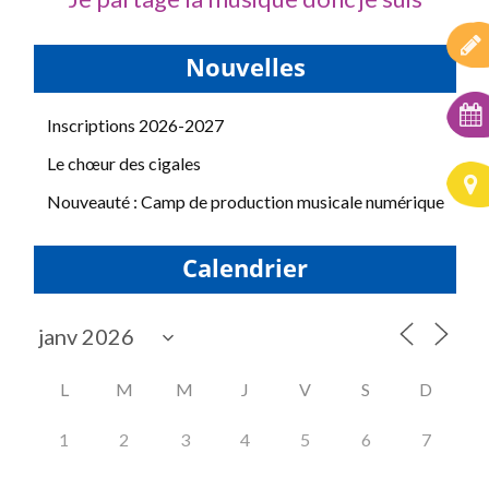
Nouvelles
Inscriptions 2026-2027
Le chœur des cigales
Nouveauté : Camp de production musicale numérique
Calendrier
L
M
M
J
V
S
D
1
2
3
4
5
6
7