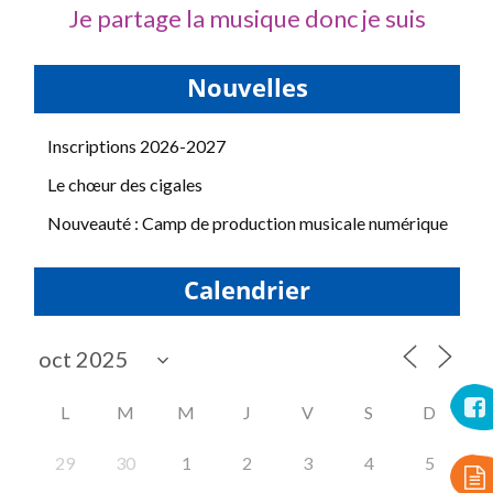
Je partage la musique donc je suis
Nouvelles
Inscriptions 2026-2027
Le chœur des cigales
Nouveauté : Camp de production musicale numérique
Calendrier
L
M
M
J
V
S
D
29
30
1
2
3
4
5