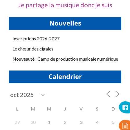
Je partage la musique donc je suis
Nouvelles
Inscriptions 2026-2027
Le chœur des cigales
Nouveauté : Camp de production musicale numérique
Calendrier
L
M
M
J
V
S
D
29
30
1
2
3
4
5