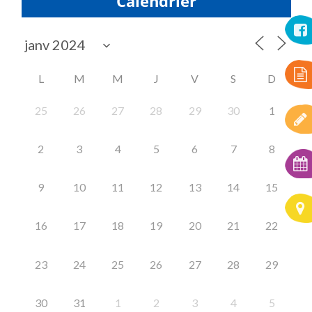
Calendrier
L
M
M
J
V
S
D
25
26
27
28
29
30
1
2
3
4
5
6
7
8
9
10
11
12
13
14
15
16
17
18
19
20
21
22
23
24
25
26
27
28
29
30
31
1
2
3
4
5