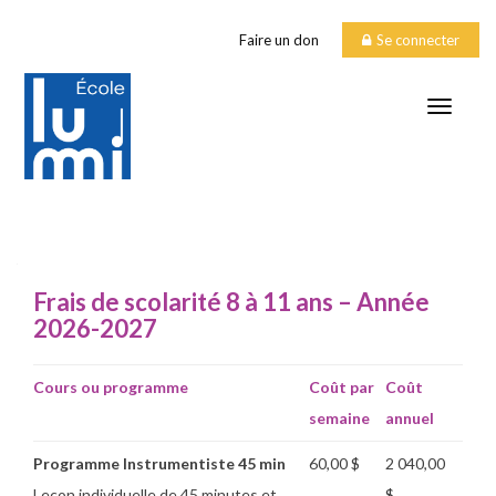
Faire un don
Se connecter
TOGGLE
COÛTS 8 à 11 ans
Frais de scolarité 8 à 11 ans – Année
2026-2027
Cours ou programme
Coût par
Coût
semaine
annuel
Programme Instrumentiste 45 min
60,00 $
2 040,00
Leçon individuelle de 45 minutes et
$