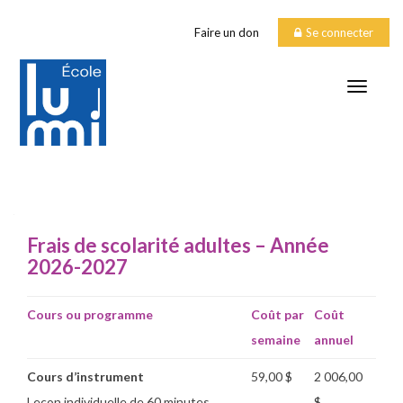
Faire un don
Se connecter
TOGGLE
COÛTS adultes
Frais de scolarité adultes – Année
2026-2027
Cours ou programme
Coût par
Coût
semaine
annuel
Cours d’instrument
59,00 $
2 006,00
Leçon individuelle de 60 minutes
$