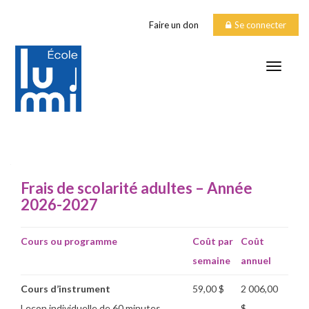
Faire un don
Se connecter
TOGGLE
COÛTS adultes
Frais de scolarité adultes – Année
2026-2027
Cours ou programme
Coût par
Coût
semaine
annuel
Cours d’instrument
59,00 $
2 006,00
Leçon individuelle de 60 minutes
$