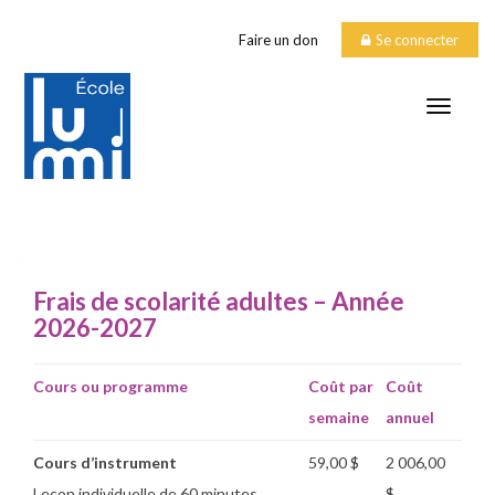
Faire un don
Se connecter
TOGGLE
COÛTS adultes
Frais de scolarité adultes – Année
2026-2027
Cours ou programme
Coût par
Coût
semaine
annuel
Cours d’instrument
59,00 $
2 006,00
Leçon individuelle de 60 minutes
$