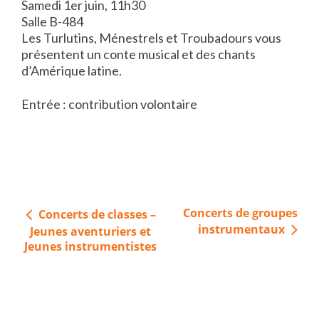
Samedi 1er juin, 11h30
Salle B-484
Les Turlutins, Ménestrels et Troubadours vous
présentent un conte musical et des chants
d’Amérique latine.
Entrée : contribution volontaire
Navigation
Concerts de groupes
Concerts de classes –
de
instrumentaux
Jeunes aventuriers et
l’article
Jeunes instrumentistes