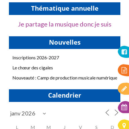
Thématique annuelle
Je partage la musique donc je suis
Nouvelles
Inscriptions 2026-2027
Le chœur des cigales
Nouveauté : Camp de production musicale numérique
Calendrier
L
M
M
J
V
S
D