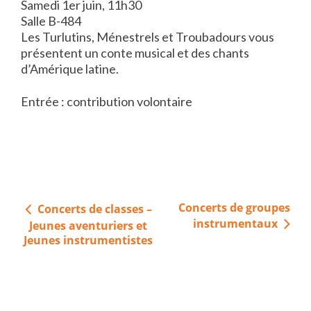
Samedi 1er juin, 11h30
Salle B-484
Les Turlutins, Ménestrels et Troubadours vous
présentent un conte musical et des chants
d’Amérique latine.
Entrée : contribution volontaire
Navigation
Concerts de groupes
Concerts de classes –
de
instrumentaux
Jeunes aventuriers et
l’article
Jeunes instrumentistes