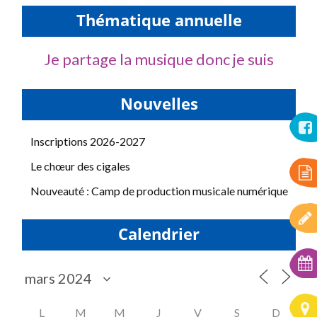
Thématique annuelle
Je partage la musique donc je suis
Nouvelles
Inscriptions 2026-2027
Le chœur des cigales
Nouveauté : Camp de production musicale numérique
Calendrier
L
M
M
J
V
S
D