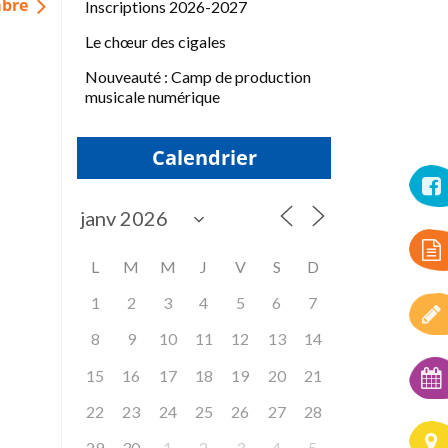
mbre
Inscriptions 2026-2027
Le chœur des cigales
Nouveauté : Camp de production
musicale numérique
Calendrier
L
M
M
J
V
S
D
1
2
3
4
5
6
7
8
9
10
11
12
13
14
15
16
17
18
19
20
21
22
23
24
25
26
27
28
29
30
1
2
3
4
5