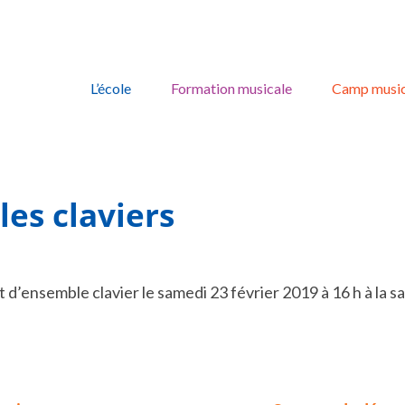
Skip
to
L’école
Formation musicale
Camp music
content
es claviers
d’ensemble clavier le samedi 23 février 2019 à 16 h à la sa