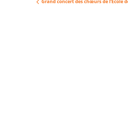
Navigation
Grand concert des chœurs de l’École d
de
l’article