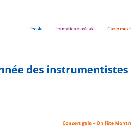
Skip
to
L’école
Formation musicale
Camp music
content
année des instrumentistes 
Concert gala – On fête Montré