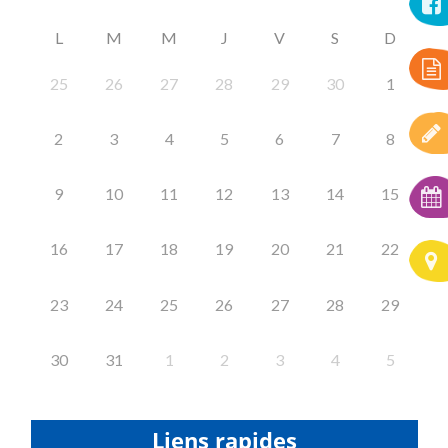
L
M
M
J
V
S
D
25
26
27
28
29
30
1
2
3
4
5
6
7
8
9
10
11
12
13
14
15
16
17
18
19
20
21
22
23
24
25
26
27
28
29
30
31
1
2
3
4
5
Liens rapides