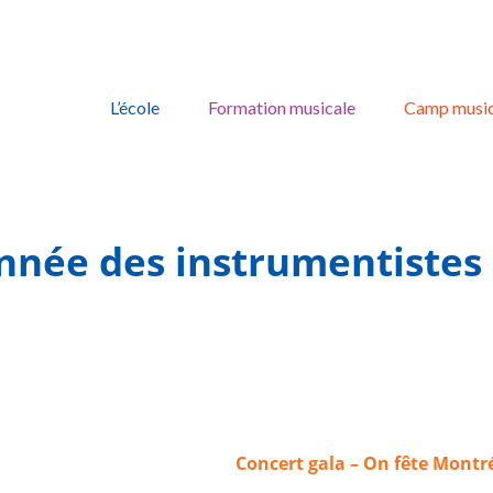
Skip
to
L’école
Formation musicale
Camp music
content
année des instrumentistes 
Concert gala – On fête Montré