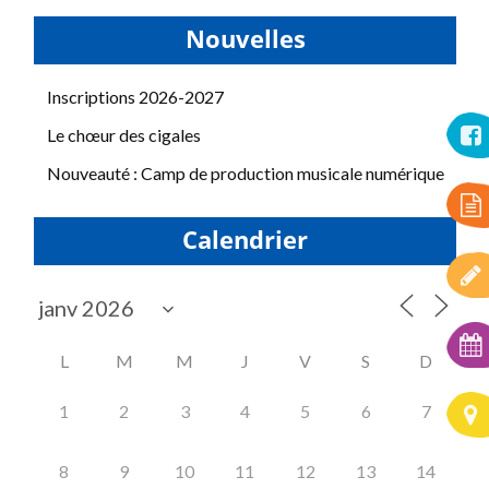
Nouvelles
Inscriptions 2026-2027
Le chœur des cigales
Nouveauté : Camp de production musicale numérique
Calendrier
L
M
M
J
V
S
D
1
2
3
4
5
6
7
8
9
10
11
12
13
14