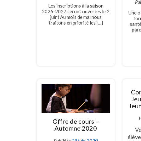
Pub
Les inscriptions à la saison
2026-2027 seront ouvertes le 2
Une of
juin! Au mois de mai nous
for
traitons en priorité les […]
santé
pare
Con
Jeu
Jeun
P
Offre de cours –
Automne 2020
Ve
élève
Publié le
18 juin 2020