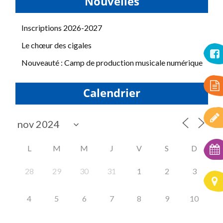
Nouvelles
Inscriptions 2026-2027
Le chœur des cigales
Nouveauté : Camp de production musicale numérique
Calendrier
L
M
M
J
V
S
D
28
29
30
31
1
2
3
4
5
6
7
8
9
10