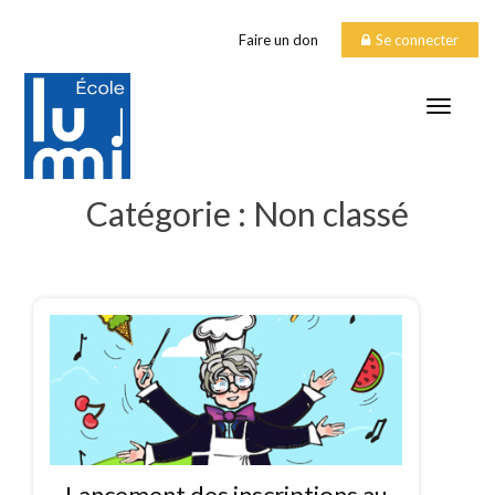
Faire un don
Se connecter
TOGGLE
Catégorie :
Non classé
Lancement des inscriptions au