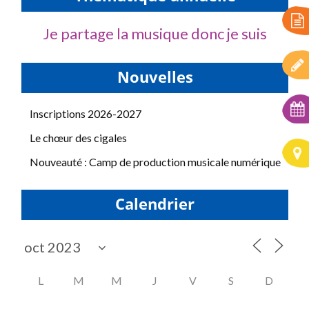
Je partage la musique donc je suis
Nouvelles
Inscriptions 2026-2027
Le chœur des cigales
Nouveauté : Camp de production musicale numérique
Calendrier
L
M
M
J
V
S
D