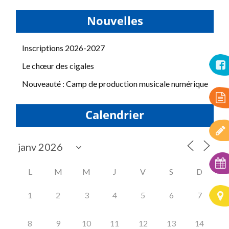
Nouvelles
Inscriptions 2026-2027
Le chœur des cigales
Nouveauté : Camp de production musicale numérique
Calendrier
L
M
M
J
V
S
D
1
2
3
4
5
6
7
8
9
10
11
12
13
14