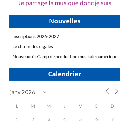
Je partage la musique donc je suis
Nouvelles
Inscriptions 2026-2027
Le chœur des cigales
Nouveauté : Camp de production musicale numérique
Calendrier
L
M
M
J
V
S
D
1
2
3
4
5
6
7