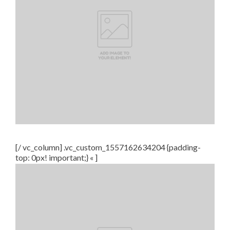
[/ vc_column] .vc_custom_1557162634204 {padding-
top: 0px! important;} « ]