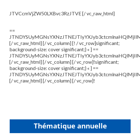
JTVCcmVjZW50LXBvc3RzJTVE [/ vc_raw_html]
==
JTNDYSUyMGNsYXNzJTNEJTIyYXJyb3ctcmlnaHQlMjI
[/ vc_raw_html] [/ vc_column] [! / vc_row]significant;
background-size: cover significant;} « ] ==
JTNDYSUyMGNsYXNzJTNEJTIyYXJyb3ctcmlnaHQlMjI
[/ vc_raw_html] [/ vc_column] [/ vc_row]!significant;
background-size: cover significant;} « ] ==
JTNDYSUyMGNsYXNzJTNEJTIyYXJyb3ctcmlnaHQlMjI
[/ vc_raw_html] [/ vc_column] [/ vc_row]!
Thématique annuelle