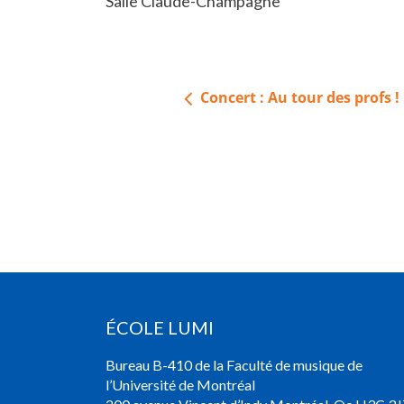
Salle Claude-Champagne
Navigation
Concert : Au tour des profs !
de
l’article
ÉCOLE LUMI
Bureau B-410 de la Faculté de musique de
l’Université de Montréal