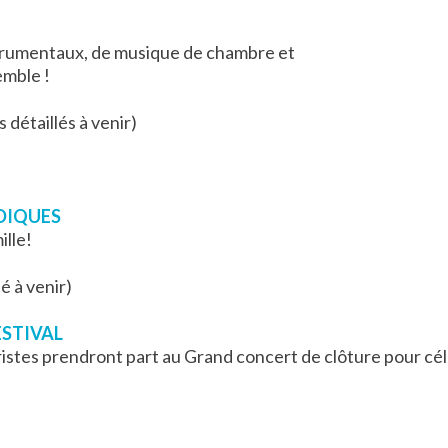
trumentaux, de musique de chambre et
emble !
 détaillés à venir)
UDIQUES
ille!
lé à venir)
ESTIVAL
ristes prendront part au Grand concert de clôture pour cé