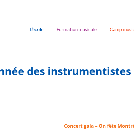
Skip
to
L’école
Formation musicale
Camp music
content
année des instrumentistes 
Concert gala – On fête Montré