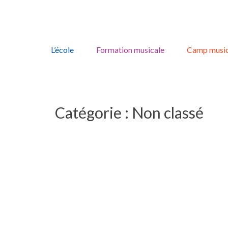
Skip
to
L’école
Formation musicale
Camp music
content
Catégorie :
Non classé